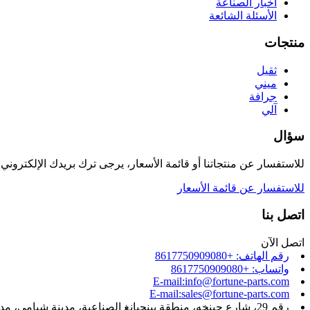
أخبار الصناعة
الأسئلة الشائعة
منتجات
ثقيل
ميني
جرافة
آلي
سؤال
للاستفسار عن منتجاتنا أو قائمة الأسعار، يرجى ترك بريدك الإلكتروني وس
للاستفسار عن قائمة الأسعار
اتصل بنا
اتصل الآن
رقم الهاتف: +8617750909080
واتساب: +8617750909080
E-mail:info@fortune-parts.com
E-mail:sales@fortune-parts.com
رقم 29، شارع جينخه، منطقة بينجيانغ الصناعية، مدينة شيامي، مدينة نان آن، مقاطعة فوجيان، الصين