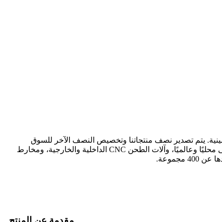
ينية. يتم تصدير نصف منتجاتنا وتخصيص النصف الآخر للسوق
المحلية. تشمل أسواقنا الخارجية بشكل رئيسي جنوب شرق آسيا وأمريكا الشمالية والجنوبية وغيرها. نستورد معدات الحدادة من الدرجة الأولى محليًا وعالميًا، وآلات الطحن CNC الداخلية والخارجية، ومخارط
مقدمة عن المنتج