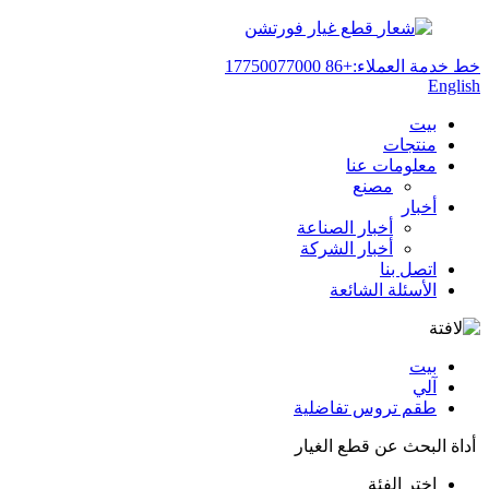
قطع غيار فورتشن
خط خدمة العملاء:
+86 17750077000
English
بيت
منتجات
معلومات عنا
مصنع
أخبار
أخبار الصناعة
أخبار الشركة
اتصل بنا
الأسئلة الشائعة
بيت
آلي
طقم تروس تفاضلية
أداة البحث عن قطع الغيار
اختر الفئة