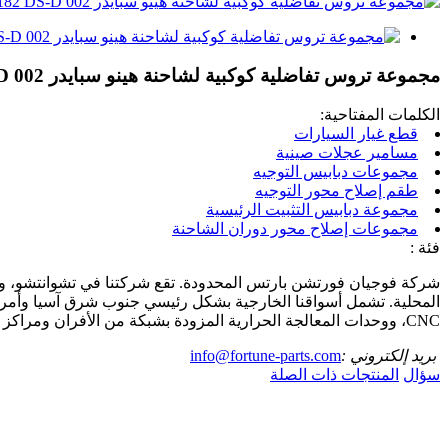
مجموعة تروس تفاضلية كوكبية لشاحنة هينو سبايدر 28X182 DS-D 002
الكلمات المفتاحية:
قطع غيار السيارات
مسامير عجلات صينية
مجموعات دبابيس التوجيه
طقم إصلاح محور التوجيه
مجموعة دبابيس التثبيت الرئيسية
مجموعات إصلاح محور دوران الشاحنة
فئة :
شركة فوجيان فورتشن بارتس المحدودة. تقع شركتنا في تشوانتشو، وه
CNC، ووحدات المعالجة الحرارية المزودة بشبكة من الأفران ومراكز التصنيع CNC ثلاثية ورباعية المحاور، وغيرها من المعدات التي يزيد عددها عن 400 مجموعة.
بريد إلكتروني :
info@fortune-parts.com
سؤال
المنتجات ذات الصلة