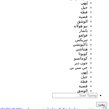
إيهي
جيل
قطة
قضية
الوشق
نيو هولاند
يانمار
فولفو
تيريكس
تاكيوتشي
هيتاشي
كوبوتا
كوماتسو
جون دير
جي سي بي
إيهي
جيل
قطة
قضية
الوشق
يبحث