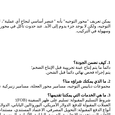
يمكن تعريف "محور التوجيه" بأنه "عنصر أساسي لنجاح أي عملية"، لذ
التوجيه، ولكن لا يوجد جزء يدوم إلى الأبد. عند حدوث تآكل في محور 
وسهولة في التركيب.
1. كيف نضمن الجودة؟
دائماً ما يتم إنتاج عينة تجريبية قبل الإنتاج الضخم؛
يتم إجراء فحص نهائي دائماً قبل الشحن.
2. ما الذي يمكنك شراؤه منا؟
مجموعات دبابيس التوجيه، مسامير محور العجلة، مسامير زنبركية على شكل حرف U، أطراف قضيب ا
3. ما هي الخدمات التي يمكننا تقديمها؟
شروط التسليم المقبولة: تسليم على ظهر السفينة (FOB)؛
العملات المقبولة للدفع: الدولار الأمريكي، اليورو/الين الياباني، الدو
أنواع الدفع المقبولة: التحويل المصرفي، الاعتماد المستندي، مستندات
اللغات المستخدمة: الإنجليزية، الصينية، اليابانية، الألمانية، الروسية، ا