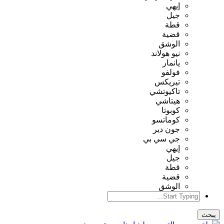
إيهي
جيل
قطة
قضية
الوشق
نيو هولاند
يانمار
فولفو
تيريكس
تاكيوتشي
هيتاشي
كوبوتا
كوماتسو
جون دير
جي سي بي
إيهي
جيل
قطة
قضية
الوشق
يبحث