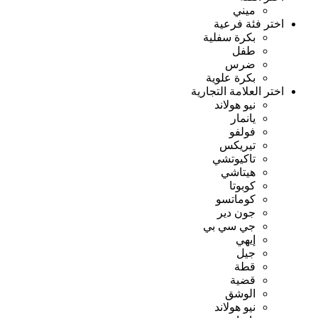
ميني
اختر فئة فرعية
بكرة سفلية
طفل
ضرس
بكرة علوية
اختر العلامة التجارية
نيو هولاند
يانمار
فولفو
تيريكس
تاكيوتشي
هيتاشي
كوبوتا
كوماتسو
جون دير
جي سي بي
إيهي
جيل
قطة
قضية
الوشق
نيو هولاند