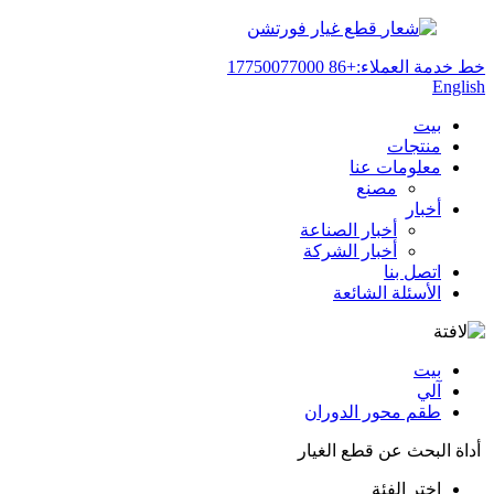
قطع غيار فورتشن
خط خدمة العملاء:
+86 17750077000
English
بيت
منتجات
معلومات عنا
مصنع
أخبار
أخبار الصناعة
أخبار الشركة
اتصل بنا
الأسئلة الشائعة
بيت
آلي
طقم محور الدوران
أداة البحث عن قطع الغيار
اختر الفئة