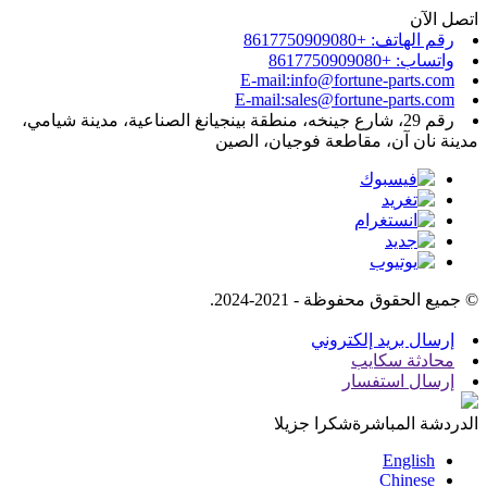
اتصل الآن
رقم الهاتف: +8617750909080
واتساب: +8617750909080
E-mail:info@fortune-parts.com
E-mail:sales@fortune-parts.com
رقم 29، شارع جينخه، منطقة بينجيانغ الصناعية، مدينة شيامي،
مدينة نان آن، مقاطعة فوجيان، الصين
© جميع الحقوق محفوظة - 2021-2024.
إرسال بريد إلكتروني
محادثة سكايب
إرسال استفسار
الدردشة المباشرة
شكرا جزيلا
English
Chinese