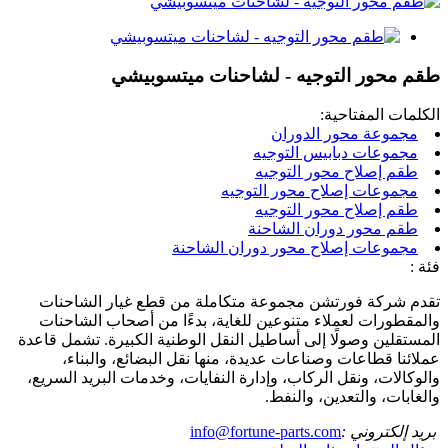
طقم محور التوجيه - لشاحنات ميتسوبيشي
الكلمات المفتاحية:
مجموعة محور الدوران
مجموعات دبابيس التوجيه
طقم إصلاح محور التوجيه
مجموعات إصلاح محور التوجيه
طقم إصلاح محور التوجيه
طقم محور دوران الشاحنة
مجموعات إصلاح محور دوران الشاحنة
فئة :
تقدم شركة فورتشن مجموعة متكاملة من قطع غيار الشاحنات
والمقطورات لعملاء متنوعين للغاية، بدءًا من أصحاب الشاحنات
المستقلين وصولًا إلى أساطيل النقل الوطنية الكبيرة. تشمل قاعدة
عملائنا قطاعات وصناعات عديدة، منها نقل البضائع، والبناء،
والوكالات، ونقل الركاب، وإدارة النفايات، وخدمات البريد السريع،
والغابات، والتعدين، والنفط.
بريد إلكتروني :
info@fortune-parts.com