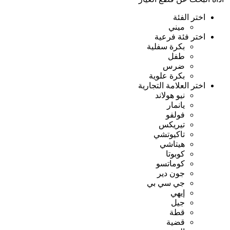
اختر الفئة
ميني
اختر فئة فرعية
بكرة سفلية
طفل
ضرس
بكرة علوية
اختر العلامة التجارية
نيو هولاند
يانمار
فولفو
تيريكس
تاكيوتشي
هيتاشي
كوبوتا
كوماتسو
جون دير
جي سي بي
إيهي
جيل
قطة
قضية