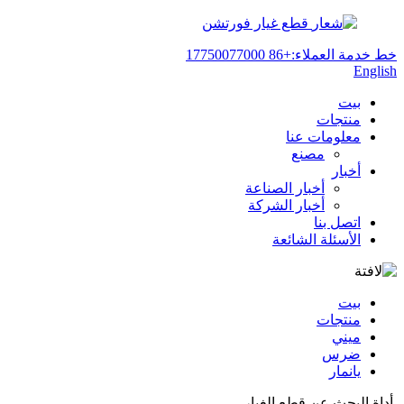
قطع غيار فورتشن
خط خدمة العملاء:
+86 17750077000
English
بيت
منتجات
معلومات عنا
مصنع
أخبار
أخبار الصناعة
أخبار الشركة
اتصل بنا
الأسئلة الشائعة
بيت
منتجات
ميني
ضرس
يانمار
أداة البحث عن قطع الغيار