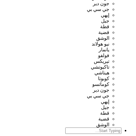
جون دير
جي سي بي
إيهي
جيل
قطة
قضية
الوشق
نيو هولاند
يانمار
فولفو
تيريكس
تاكيوتشي
هيتاشي
كوبوتا
كوماتسو
جون دير
جي سي بي
إيهي
جيل
قطة
قضية
الوشق