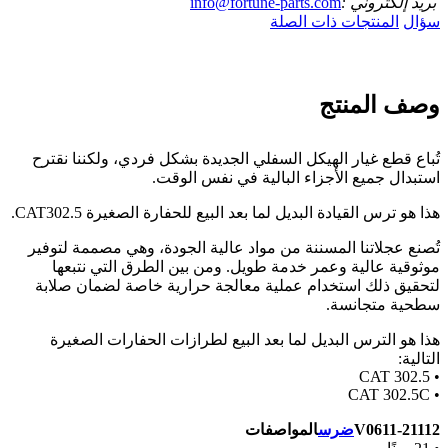
بريد إلكتروني :
info@fortune-parts.com
سؤال
المنتجات ذات الصلة
وصف المنتج
تُباع قطع غيار الهيكل السفلي الجديدة بشكل فردي، ولكننا نقترح
استبدال جميع الأجزاء البالية في نفس الوقت.
هذا هو ترس القيادة البديل لما بعد البيع للحفارة الصغيرة CAT302.5.
تُصنع عجلاتنا المسننة من مواد عالية الجودة، وهي مصممة لتوفير
موثوقية عالية وعمر خدمة طويل. ومن بين الطرق التي نتبعها
لتحقيق ذلك استخدام عملية معالجة حرارية خاصة لضمان صلابة
سطحية متجانسة.
هذا هو الترس البديل لما بعد البيع لطرازات الحفارات الصغيرة
التالية:
• CAT 302.5
• CAT 302.5C
V0611-21112
ضرس
المواصفات