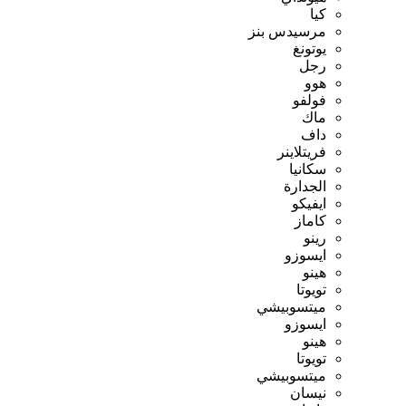
كيا
مرسيدس بنز
يوتونغ
رجل
هوو
فولفو
ماك
داف
فريتلاينر
سكانيا
الجدارة
ايفيكو
كاماز
رينو
ايسوزو
هينو
تويوتا
ميتسوبيشي
ايسوزو
هينو
تويوتا
ميتسوبيشي
نيسان