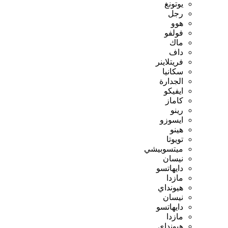
يوتونغ
رجل
هوو
فولفو
ماك
داف
فريتلاينر
سكانيا
الجدارة
ايفيكو
كاماز
رينو
ايسوزو
هينو
تويوتا
ميتسوبيشي
نيسان
دايهاتسو
مازدا
هيونداي
نيسان
دايهاتسو
مازدا
هيونداي