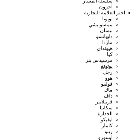
سلسلة المسار
آحرون
اختر العلامة التجارية
تويوتا
ميتسوبيشي
نيسان
دايهاتسو
مازدا
هيونداي
كيا
مرسيدس بنز
يوتونغ
رجل
هوو
فولفو
ماك
داف
فريتلاينر
سكانيا
الجدارة
ايفيكو
كاماز
رينو
ايسوزو