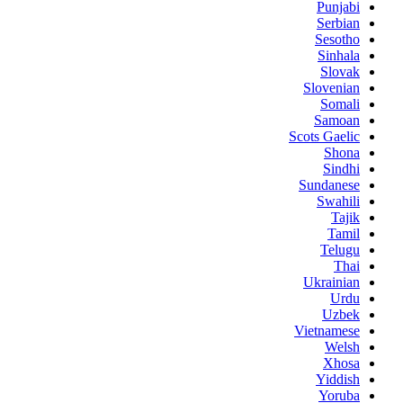
Punjabi
Serbian
Sesotho
Sinhala
Slovak
Slovenian
Somali
Samoan
Scots Gaelic
Shona
Sindhi
Sundanese
Swahili
Tajik
Tamil
Telugu
Thai
Ukrainian
Urdu
Uzbek
Vietnamese
Welsh
Xhosa
Yiddish
Yoruba