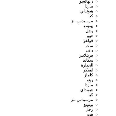
دايهاتسو
مازدا
هيونداي
كيا
مرسيدس بنز
يوتونغ
رجل
هوو
فولفو
ماك
داف
فريتلاينر
سكانيا
الجدارة
ايفيكو
كاماز
رينو
مازدا
هيونداي
كيا
مرسيدس بنز
يوتونغ
رجل
هوو