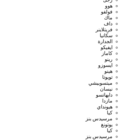
هوو
فولفو
ماك
داف
فريتلاينر
سكانيا
الجدارة
ايفيكو
كاماز
رينو
ايسوزو
هينو
تويوتا
ميتسوبيشي
نيسان
دايهاتسو
مازدا
هيونداي
كيا
مرسيدس بنز
يوتونغ
كيا
مرسيدس بنز