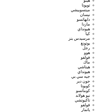
هينو
تويوتا
ميتسوبيشي
نيسان
دايهاتسو
مازدا
هيونداي
كيا
مرسيدس بنز
يوتونغ
رجل
هوو
فولفو
ماك
هيتاشي
هيونداي
جيه سي بي
جون دير
كوبوتا
كوماتسو
نيو هولاند
تاكيوتشي
فولفو
يانمار