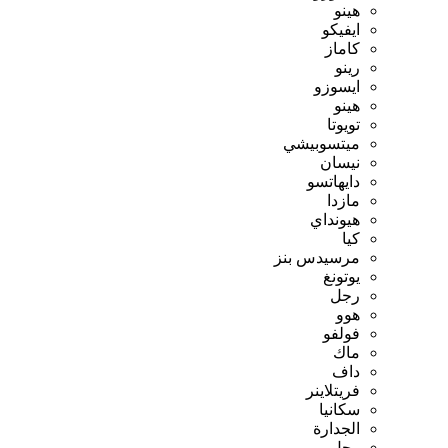
هينو
ايفيكو
كاماز
رينو
ايسوزو
هينو
تويوتا
ميتسوبيشي
نيسان
دايهاتسو
مازدا
هيونداي
كيا
مرسيدس بنز
يوتونغ
رجل
هوو
فولفو
ماك
داف
فريتلاينر
سكانيا
الجدارة
رجل